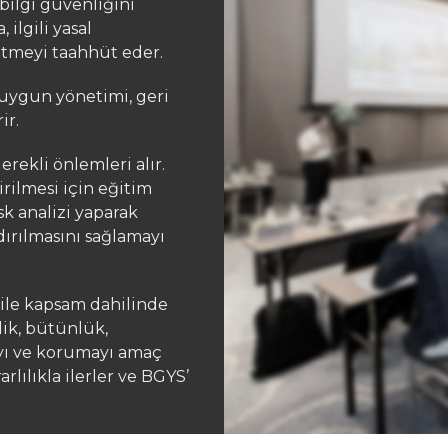
e bilgi güvenliğini
 ilgili yasal
etmeyi taahhüt eder.
n uygun yönetimi, geri
ir.
erekli önlemleri alır.
irilmesi için eğitim
k analizi yaparak
dırılmasını sağlamayı
 ile kapsam dahilinde
ilik, bütünlük,
amayı ve korumayı amaç
rlılıkla ilerler ve BGYS’