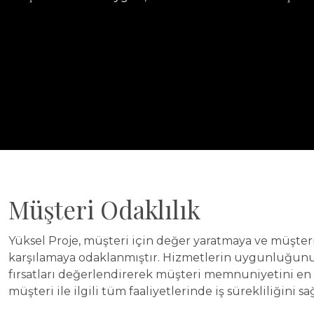
Müşteri Odaklılık
Yüksel Proje, müşteri için değer yaratmaya ve müşteri
karşılamaya odaklanmıştır. Hizmetlerin uygunluğunu 
fırsatları değerlendirerek müşteri memnuniyetini en 
müşteri ile ilgili tüm faaliyetlerinde iş sürekliliğini 