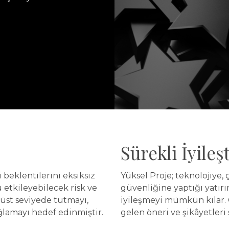
Sürekli İyile
 beklentilerini eksiksiz
Yüksel Proje; teknolojiye, ç
etkileyebilecek risk ve
güvenliğine yaptığı yatırı
üst seviyede tutmayı,
iyileşmeyi mümkün kılar. 
sağlamayı hedef edinmiştir.
gelen öneri ve şikâyetleri 