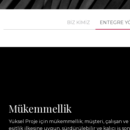
BİZ KİMİZ
ENTEGRE YÖ
Mükemmellik
Yüksel Proje için mükemmellik; müşteri, çalışan v
eşitlik ilkesine uygun, sürdürülebilir ve kalıcı iş so