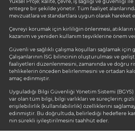
Yüksel Proje; kalite, çevre, iş sağlığı ve güvenliği il
entegre bir şekilde yönetir. Tüm faaliyet alanlarında,
mevzuatlara ve standartlara uygun olarak hareket 
Çevreyi korumak için kirliliğin önlenmesi, atıkları
kazanım ve yeniden kullanım teşviklerine önem ver
Güvenli ve sağlıklı çalışma koşulları sağlamak için g
Çalışanlarının İSG bilincinin oluşturulması ve gelişt
faaliyetleri düzenlenmesini, zamanında ve doğru ris
tehlikelerin önceden belirlenmesini ve ortadan kal
amaç edinmiştir.
Uyguladığı Bilgi Güvenliği Yönetim Sistemi (BGYS)
var olan tüm bilgi, bilgi varlıkları ve süreçlerin; gizl
erişilebilirlik (kullanılabilirlik) özelliklerini sağl
edinmiştir. Bu doğrultuda, belirlediği hedeflere kara
nin sürekli iyileştirilmesini taahhüt eder.