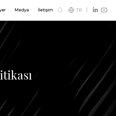
Deniz ve Kıyı Yapıları
yer
Medya
İletişim
TR
si
Haberler
Havalimanları
Katalog
Logo
 Sistemler
Otoyollar ve Devlet Yolları
itikası