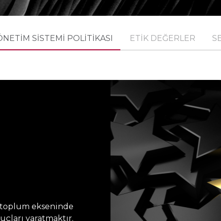
NETİM SİSTEMİ POLİTİKASI
ETİK DEĞERLER
S
e toplum ekseninde
nuçları yaratmaktır.