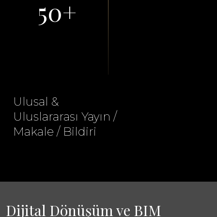
50+
Ulusal &
Uluslararası Yayın /
Ar-Ge Persone
100+
Makale / Bildiri
Dijital Dönüşüm ve BIM