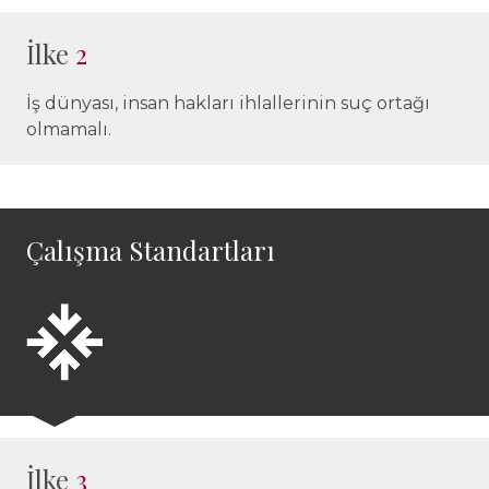
İlke
2
İş dünyası, insan hakları ihlallerinin suç ortağı
olmamalı.
Çalışma Standartları
İlke
3