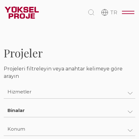
TR
Projeler
Projeleri filtreleyin veya anahtar kelimeye göre
arayın
Hizmetler
Mühendislik ve Tasarım
Binalar
Müşavirlik ve Kontrollük
Binalar
Konum