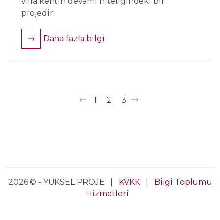
villa kentin devamı niteliğindeki bir
projedir.
Daha fazla bilgi
1
2
3
2026 © - YÜKSEL PROJE |
KVKK
|
Bilgi Toplumu
Hizmetleri