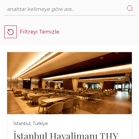
Demiryolu
AFRİKA
Deniz ve Kıyı Yapıları
ASYA
Endüstriyel Tesisler
Filtreyi Temizle
AVRUPA
Petrol, Gaz, Enerji
TÜRKİYE
Havalimanları
Köprüler ve Viyadükler
Metro, Hafif Raylı Sistemler ve Tramvaylar
Otoyollar ve Devlet Yolları
Altyapı
İstanbul, Türkiye
Tüneller
İstanbul Havalimanı THY