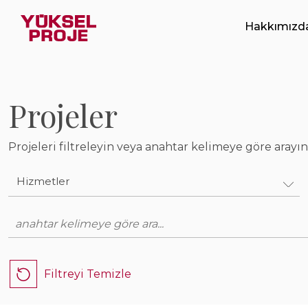
Sektör
Hakkımızd
Biz Kimiz
Hizmet
Entegre Yöne
Projeler
Konum
Etik Değerle
Projeleri filtreleyin veya anahtar kelimeye göre arayın
Sertifikalar 
Projeleri Göster
Hizmetler
Mühendislik ve Tasarım
Müşavirlik ve Kontrollük
Filtreyi Temizle