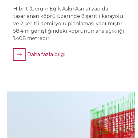
Hibrit (Gergin Eğik Askı+Asma) yapıda
tasarlanan köprü üzerinde 8 şeritli karayolu
ve 2 şeritli demiryolu planlaması yapılmıştır.
58,4 m genişliğindeki köprünün ana açıklığı
1.408 metredir.
Daha fazla bilgi