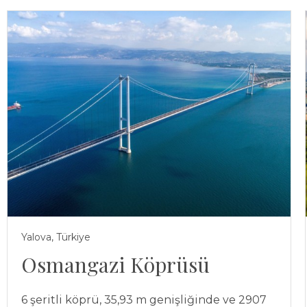
Petrol, Gaz, Enerji
Havalimanları
Köprüler ve Viyadükler
Metro, Hafif Raylı Sistemler ve Tramvaylar
Otoyollar ve Devlet Yolları
Altyapı
Tüneller
Yalova, Türkiye
Osmangazi Köprüsü
6 şeritli köprü, 35,93 m genişliğinde ve 2907