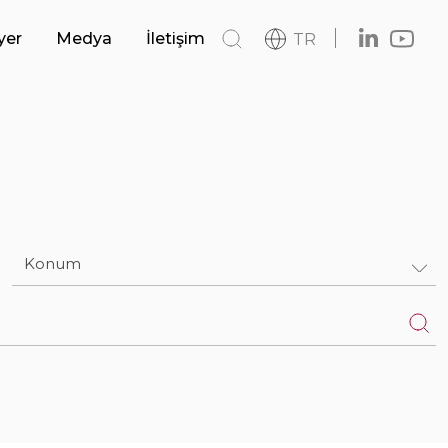
Deniz ve Kıyı Yapıları
yer
Medya
İletişim
TR
si
Haberler
Havalimanları
Katalog
Logo
 Sistemler
Otoyollar ve Devlet Yolları
Konum
AFRİKA
ASYA
AVRUPA
TÜRKİYE