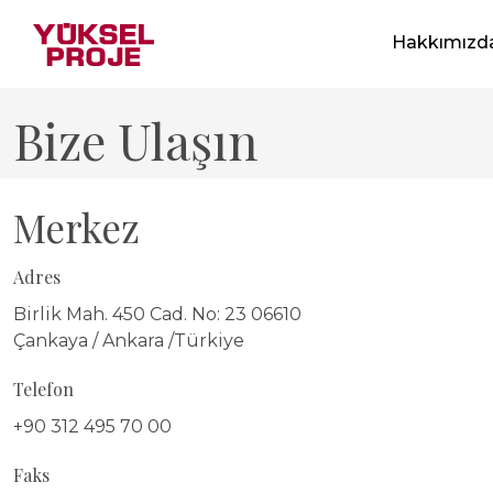
Sektör
Hakkımızd
Biz Kimiz
Hizmet
Bize Ulaşın
Entegre Yöne
Konum
Etik Değerle
Merkez
Sertifikalar 
Adres
Projeleri Göster
Birlik Mah. 450 Cad. No: 23 06610
Çankaya / Ankara /Türkiye
Telefon
+90 312 495 70 00
Faks