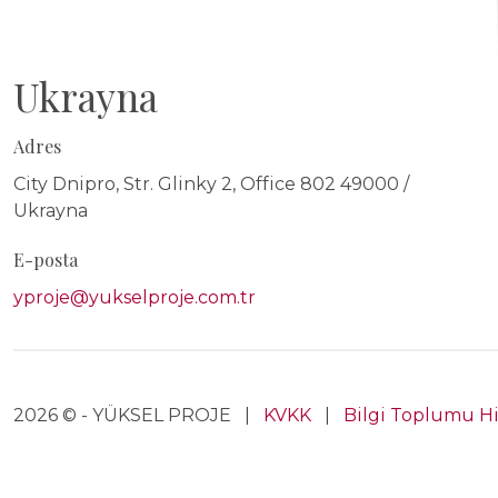
Ukrayna
Adres
City Dnipro, Str. Glinky 2, Office 802 49000 /
Ukrayna
E-posta
yproje@yukselproje.com.tr
2026 © - YÜKSEL PROJE |
KVKK
|
Bilgi Toplumu H