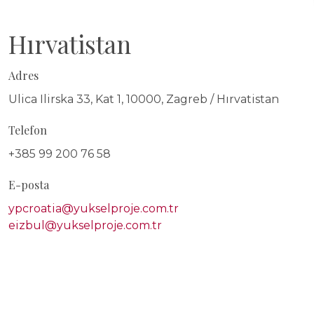
Hırvatistan
Adres
Ulica Ilirska 33, Kat 1, 10000, Zagreb / Hırvatistan
Telefon
+385 99 200 76 58
E-posta
ypcroatia@yukselproje.com.tr
eizbul@yukselproje.com.tr