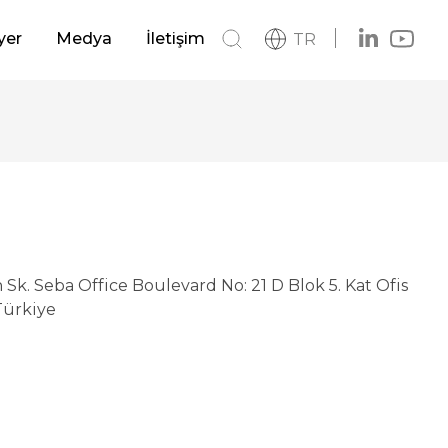
Deniz ve Kıyı Yapıları
yer
Medya
İletişim
TR
si
Haberler
Havalimanları
Katalog
Logo
 Sistemler
Otoyollar ve Devlet Yolları
Sk. Seba Office Boulevard No: 21 D Blok 5. Kat Ofis
 Türkiye