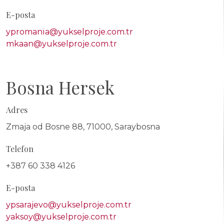
E-posta
ypromania@yukselproje.com.tr
mkaan@yukselproje.com.tr
Bosna Hersek
Adres
Zmaja od Bosne 88, 71000, Saraybosna
Telefon
+387 60 338 4126
E-posta
ypsarajevo@yukselproje.com.tr
yaksoy@yukselproje.com.tr