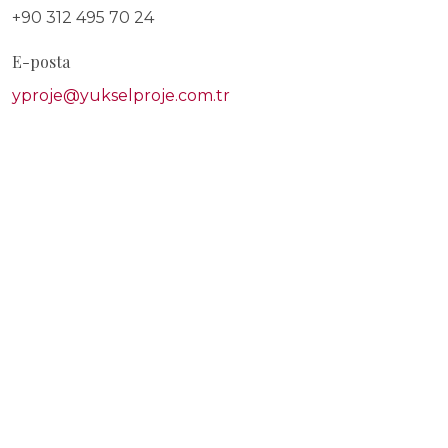
+90 312 495 70 24
E-posta
yproje@yukselproje.com.tr