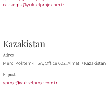
casikoglu@yukselproje.com.tr
Kazakistan
Adres
Merd. Koktem-1, 15A, Office 602, Almati / Kazakistan
E-posta
yproje@yukselproje.com.tr