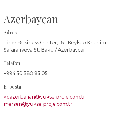
Azerbaycan
Adres
Time Business Center, 16e Keykab Khanim
Safaraliyeva St, Bakü / Azerbaycan
Telefon
+994 50 580 85 05
E-posta
ypazerbaijan@yukselproje.com.tr
mersen@yukselproje.com.tr