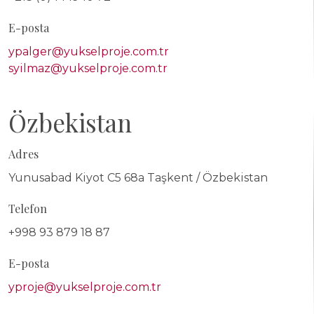
E-posta
ypalger@yukselproje.com.tr
syilmaz@yukselproje.com.tr
Özbekistan
Adres
Yunusabad Kiyot C5 68a Taşkent / Özbekistan
Telefon
+998 93 879 18 87
E-posta
yproje@yukselproje.com.tr