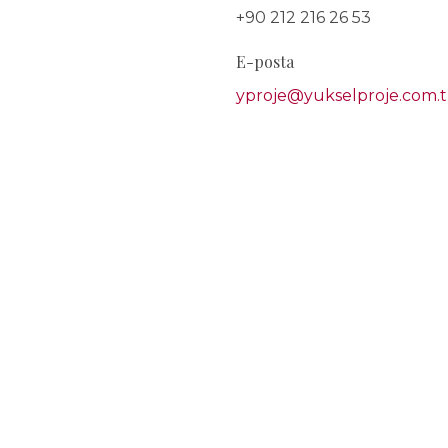
+90 212 216 26 53
E-posta
yproje@yukselproje.com.t